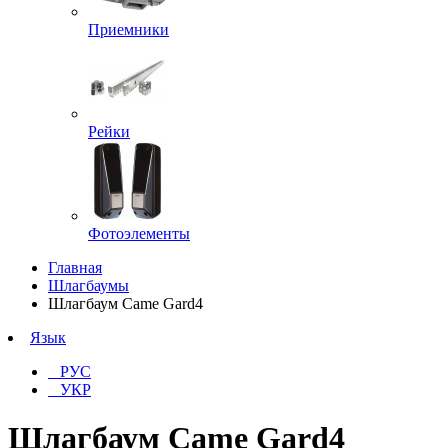
Приемники
Рейки
Фотоэлементы
Главная
Шлагбаумы
Шлагбаум Came Gard4
Язык
РУС
УКР
Шлагбаум Came Gard4