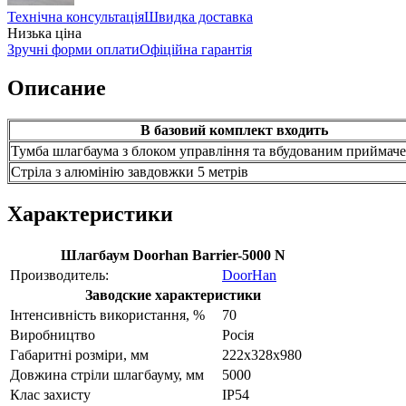
Технічна консультація
Швидка доставка
Низька ціна
Зручні форми оплати
Офіційна гарантія
Описание
В базовий комплект входить
Тумба шлагбаума з блоком управління та вбудованим приймач
Стріла з алюмінію завдовжки 5 метрів
Характеристики
Шлагбаум Doorhan Barrier-5000 N
Производитель:
DoorHan
Заводские характеристики
Інтенсивність використання, %
70
Виробництво
Росія
Габаритні розміри, мм
222х328х980
Довжина стріли шлагбауму, мм
5000
Клас захисту
IP54