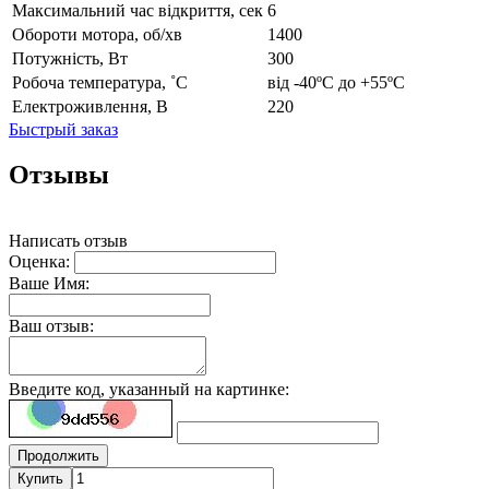
Максимальний час відкриття, сек
6
Обороти мотора, об/хв
1400
Потужність, Вт
300
Робоча температура, ˚С
від -40ºС до +55ºС
Електроживлення, В
220
Быстрый заказ
Отзывы
Написать отзыв
Оценка:
Ваше Имя:
Ваш отзыв:
Введите код, указанный на картинке:
Продолжить
Купить